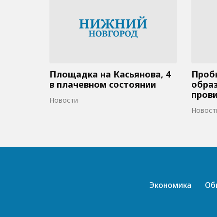
Площадка на Касьянова, 4
Пробк
в плачевном состоянии
образ
пров
Новости
Новост
Экономика
Об