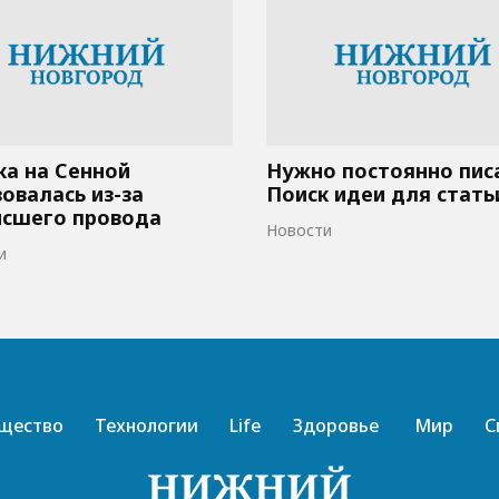
а на Сенной
Нужно постоянно пис
овалась из-за
Поиск идеи для стать
исшего провода
Новости
и
щество
Технологии
Life
Здоровье
Мир
С