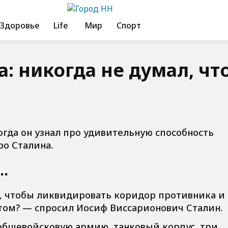
Здоровье
Life
Мир
Спорт
: никогда не думал, что
огда он узнал про удивительную способность
ро Сталина.
ь…
у, чтобы ликвидировать коридор противника и
том? — спросил Иосиф Виссарионович Сталин.
бщевойсковую армию, танковый корпус, три