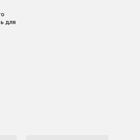
то
ь для
.