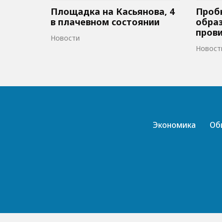
Площадка на Касьянова, 4
Пробк
в плачевном состоянии
образ
пров
Новости
Новост
Экономика
Об