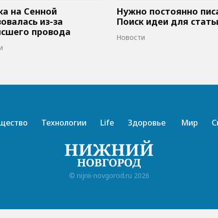
а на Сенной
Нужно постоянно пис
овалась из-за
Поиск идеи для стать
исшего провода
Новости
и
щество
Технологии
Life
Здоровье
Мир
С
© nijnii-novgorod.ru 2026