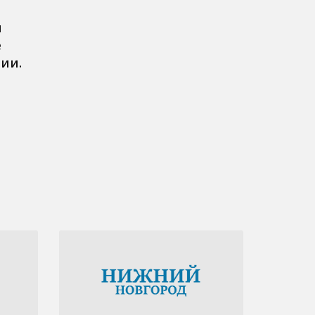
и
е
рии.