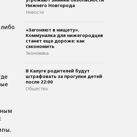
и
Нижнего Новгорода
Новости
 либо
«Загоняют в нищету».
Коммуналка для нижегородцев
станет еще дороже: как
сэкономить
Экономика
В Калуге родителей будут
где
штрафовать за прогулки детей
после 22:00
ные
Общество
дным
:
ипы.