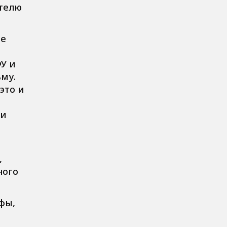
ителю
ее
ФУ и
му.
это и
 и
,
ного
фы,