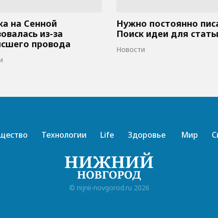
а на Сенной
Нужно постоянно пис
овалась из-за
Поиск идеи для стать
исшего провода
Новости
и
щество
Технологии
Life
Здоровье
Мир
С
© nijnii-novgorod.ru 2026