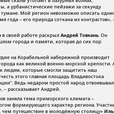
овые скалы утопают в лазурных волнах,
, а урбанистические пейзажи за секунду
 тумане. Мой регион невозможно описать одн
я года – его природа соткана из контрастов», 
 в своей работе раскрыл
Андрей Товкань
. Он
шлом города и памяти, которая до сих пор
рудие на Корабельной набережной производит
 города как великой военно-морской крепости. 
ик людям, которые смогли защитить наш
 честь этого главная площадь Владивостока
ции”. Ведь недаром простой народ отвоевывал
, – рассказывает Андрей.
ков заняла тема приморского климата –
ногом формирующего характер региона. Участн
е, чем путешествие в молодёжную столицу»
Иль