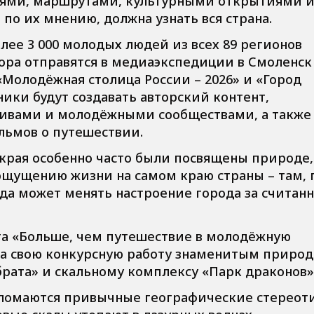
иями, маршрутами, культурными открытиями 
по их мнению, должна узнать вся страна.
лее 3 000 молодых людей из всех 89 регионов
ора отправятся в медиаэкспедиции в Смоленск
«Молодёжная столица России – 2026» и «Город
ики будут создавать авторский контент,
тивами и молодёжными сообществами, а также
льмов о путешествии.
края особенно часто были посвящены природе,
щущению жизни на самом краю страны – там, 
ода может менять настроение города за считан
та «Больше, чем путешествие в молодёжную
а свою конкурсную работу знаменитым приро
рата» и скальному комплексу «Парк драконов»
е ломаются привычные географические стереот