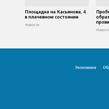
Площадка на Касьянова, 4
Пробк
в плачевном состоянии
образ
пров
Новости
Новост
Экономика
Об