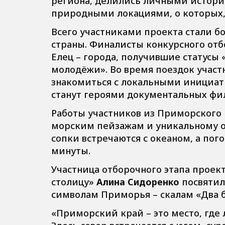
региона, делились личными истор
природными локациями, о которых, 
Всего участниками проекта стали бо
страны. Финалисты конкурсного отб
Елец – города, получившие статусы 
молодёжи». Во время поездок участн
знакомиться с локальными инициа
станут героями документальных фи
Работы участников из Приморского 
морским пейзажам и уникальному о
сопки встречаются с океаном, а пог
минуты.
Участница отборочного этапа проек
столицу»
Алина Сидоренко
посвятил
символам Приморья – скалам «Два б
«Приморский край – это место, гд