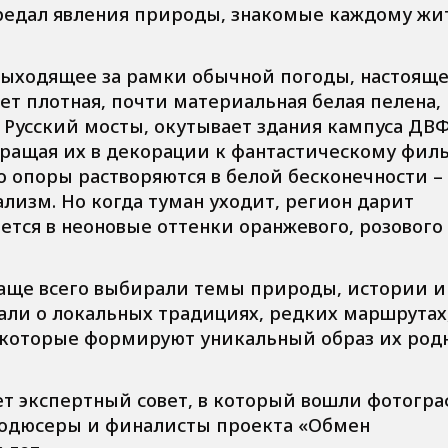
редал явления природы, знакомые каждому ж
выходящее за рамки обычной погоды, настоящ
ает плотная, почти материальная белая пелена,
и Русский мосты, окутывает здания кампуса ДВ
ращая их в декорации к фантастическому филь
го опоры растворяются в белой бесконечности – 
изм. Но когда туман уходит, регион дарит
ется в неоновые оттенки оранжевого, розового
чаще всего выбирали темы природы, истории и
али о локальных традициях, редких маршрутах
 которые формируют уникальный образ их род
т экспертный совет, в который вошли фотогра
родюсеры и финалисты проекта «Обмен