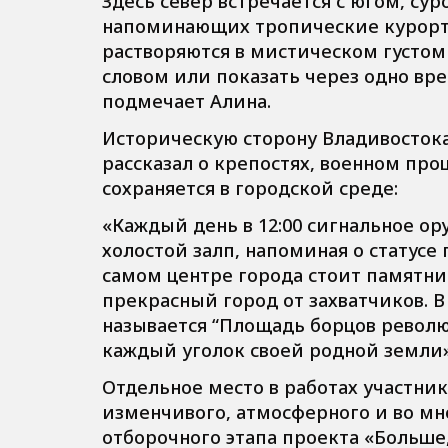
Здесь север встречается с югом, сур
напоминающих тропические курорты
растворяются в мистическом густом
словом или показать через одно врем
подмечает Алина.
Историческую сторону Владивостока
рассказал о крепостях, военном про
сохраняется в городской среде:
«Каждый день в 12:00 сигнальное о
холостой залп, напоминая о статусе
самом центре города стоит памятн
прекрасный город от захватчиков. В
называется “Площадь борцов револю
каждый уголок своей родной земли»
Отдельное место в работах участни
изменчивого, атмосферного и во м
отборочного этапа проекта «Больш