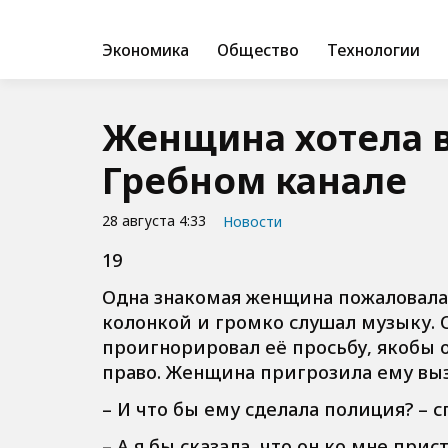
Экономика
Общество
Технологии
Женщина хотела 
Гребном канале
28 августа 4:33
Новости
19
Одна знакомая женщина пожаловалас
колонкой и громко слушал музыку. О
проигнорировал её просьбу, якобы 
право. Женщина пригрозила ему вы
– И что бы ему сделала полиция? – с
– А я бы сказала, что он ко мне прис