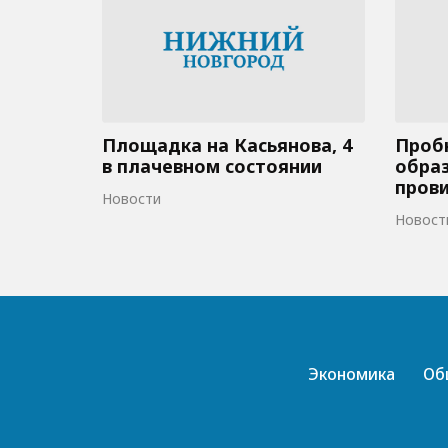
Площадка на Касьянова, 4
Пробк
в плачевном состоянии
образ
пров
Новости
Новост
Экономика
Об