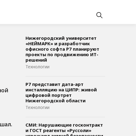
Нижегородский университет
«НЕЙМАРК» и разработчик
офисного софта P7 планируют
проекты по продвижению ИТ-
решений
Технологии
Р7 представит дата-арт
ной
инсталляцию на ЦИПР: живой
цифровой портрет
Нижегородской области
е
Технологии
ушал.
СМИ: Нарушающие госконтракт
и ГОСТ реагенты «Руссоли»
угрожают зимней безопасности