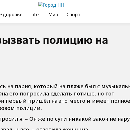
Здоровье
Life
Мир
Спорт
вызвать полицию на
ь на парня, который на пляже был с музыкаль
на его попросила сделать потише, но тот
он первый пришёл на это место и имеет полно
зовом полиции.
просил я. – Он же по сути никакой закон не нар
тавал, и всё, – ответила женщина.