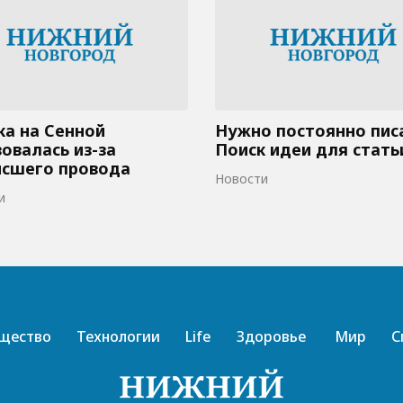
а на Сенной
Нужно постоянно пис
овалась из-за
Поиск идеи для стать
исшего провода
Новости
и
щество
Технологии
Life
Здоровье
Мир
С