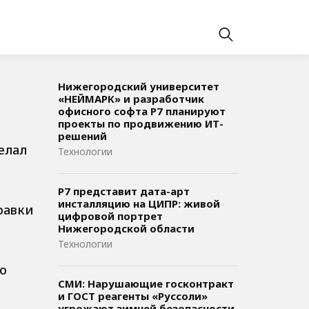
Нижегородский университет
«НЕЙМАРК» и разработчик
офисного софта P7 планируют
проекты по продвижению ИТ-
решений
елал
Технологии
Р7 представит дата-арт
инсталляцию на ЦИПР: живой
равки
цифровой портрет
Нижегородской области
Технологии
о
СМИ: Нарушающие госконтракт
и ГОСТ реагенты «Руссоли»
угрожают зимней безопасности