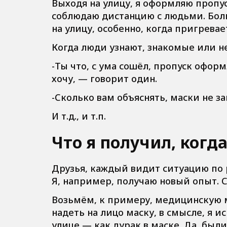
Выходя на улицу, я оформляю пропу
соблюдаю дистанцию с людьми. Боль
на улицу, особенно, когда пригревае
Когда люди узнают, знакомые или н
-Ты что, с ума сошёл, пропуск оформл
хочу, — говорит один.
-Сколько вам объяснять, маски не з
И т.д., и т.п.
Что я получил, ког
Друзья, каждый видит ситуацию по р
Я, например, получаю новый опыт. С
Возьмём, к примеру, медицинскую м
надеть на лицо маску, в смысле, я
улице — как дурак в маске. Да, был