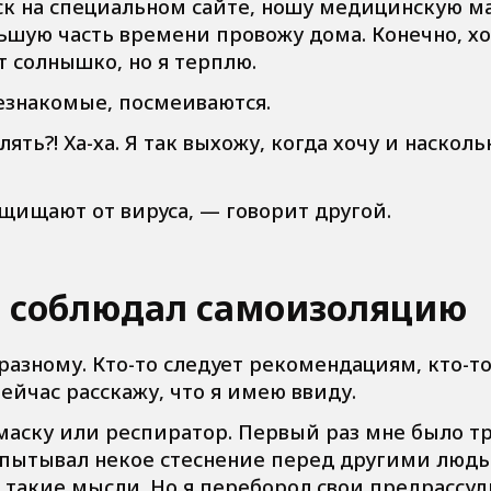
ск на специальном сайте, ношу медицинскую ма
шую часть времени провожу дома. Конечно, хо
т солнышко, но я терплю.
езнакомые, посмеиваются.
ять?! Ха-ха. Я так выхожу, когда хочу и насколь
ащищают от вируса, — говорит другой.
да соблюдал самоизоляцию
азному. Кто-то следует рекомендациям, кто-то
ейчас расскажу, что я имею ввиду.
аску или респиратор. Первый раз мне было т
 испытывал некое стеснение перед другими люд
и такие мысли. Но я переборол свои предрассуд