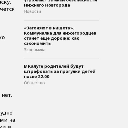
ску,
Нижнего Новгорода
чется
Новости
«Загоняют в нищету».
Коммуналка для нижегородцев
ко
станет еще дороже: как
сэкономить
Экономика
В Калуге родителей будут
штрафовать за прогулки детей
после 22:00
Общество
 нет.
рудно
ьми на
ки и