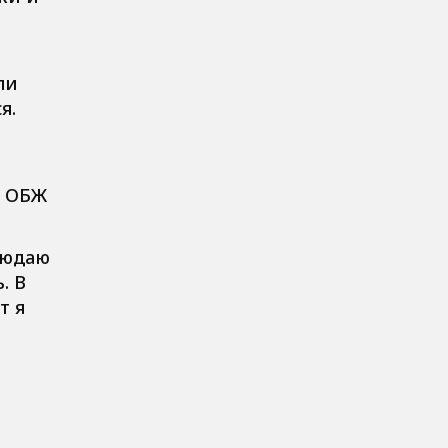
ли
я.
к ОБЖ
людаю
. В
т я