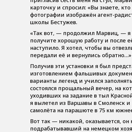
карточку и спросил: «Вы знаете, кт
фотографии изображён агент-радис
школы Бестужев.
«Так вот, — продолжил Марвиц, — я 
получите хорошую работу и после е
наступило. Я хотел, чтобы вы отвез
передали её и вернулись обратно…»
Получив эти установки я был предс
изготовлением фальшивых документо
варианты легенд и учился заполнят
состоялся прощальный вечер, на кот
уходивших на задание в тыл Красно
я вылетел из Варшавы в Смоленск и 
самолёта на парашюте в 75 км южнее
Вот так — никакой, оказывается, он
подрабатывавший на немецком хозяй