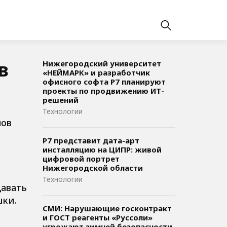
в
Нижегородский университет
«НЕЙМАРК» и разработчик
офисного софта P7 планируют
проекты по продвижению ИТ-
решений
Технологии
нов
Р7 представит дата-арт
инсталляцию на ЦИПР: живой
цифровой портрет
Нижегородской области
Технологии
давать
шки.
СМИ: Нарушающие госконтракт
и ГОСТ реагенты «Руссоли»
угрожают зимней безопасности