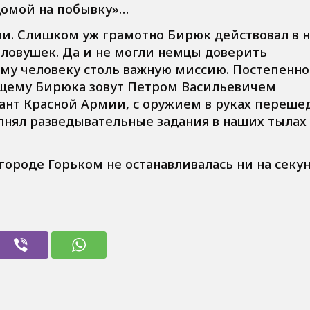
домой на побывку»…
ли. Слишком уж грамотно Бирюк действовал в 
 ловушек. Да и не могли немцы доверить
му человеку столь важную миссию. Постепенно
оящему Бирюка зовут Петром Васильевичем
ант Красной Армии, с оружием в руках переш
полнял разведывательные задания в наших тылах
ороде Горьком не останавливалась ни на секун