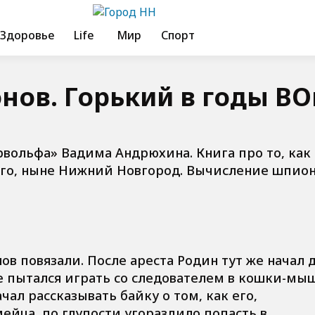
Здоровье
Life
Мир
Спорт
ов. Горький в годы ВО
вольфа» Вадима Андрюхина. Книга про то, как
ого, ныне Нижний Новгород. Вычисление шпио
ов повязали. После ареста Родин тут же начал 
 пытался играть со следователем в кошки-мы
ачал рассказывать байку о том, как его,
ейца, по глупости угораздило попасть в