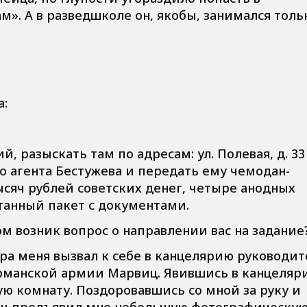
». А в разведшколе он, якобы, занимался толь
а:
й, разыскать там по адресам: ул. Полевая, д. 33 
о агента Бестужева и передать ему чемодан-
ысяч рублей советских денег, четыре анодных
танный пакет с документами.
м возник вопрос о направлении вас на задание
чера меня вызвал к себе в канцелярию руководи
манской армии Марвиц. Явившись в канцеляри
ю комнату. Поздоровавшись со мной за руку и
виц предъявил мне небольшую фотографическу