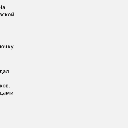
На
вской
лочку,
ждал
ков,
ицами