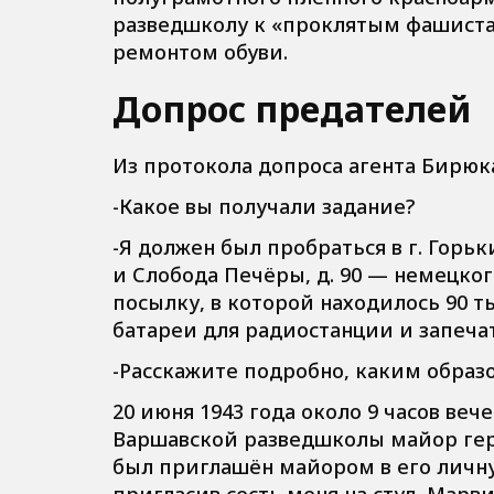
разведшколу к «проклятым фашистам
ремонтом обуви.
Допрос предателей
Из протокола допроса агента Бирюк
-Какое вы получали задание?
-Я должен был пробраться в г. Горьки
и Слобода Печёры, д. 90 — немецког
посылку, в которой находилось 90 т
батареи для радиостанции и запеча
-Расскажите подробно, каким образо
20 июня 1943 года около 9 часов ве
Варшавской разведшколы майор гер
был приглашён майором в его личну
пригласив сесть меня на стул, Мар