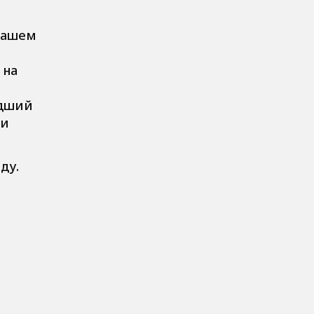
нашем
 на
едший
 и
ду.