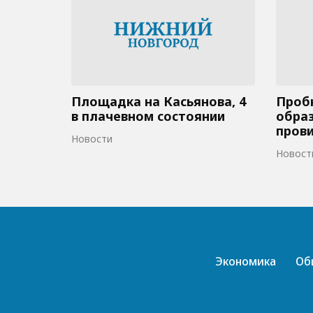
Площадка на Касьянова, 4
Пробк
в плачевном состоянии
образ
пров
Новости
Новост
Экономика
Об