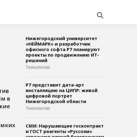
Нижегородский университет
«НЕЙМАРК» и разработчик
офисного софта P7 планируют
проекты по продвижению ИТ-
решений
Технологии
Р7 представит дата-арт
тив
инсталляцию на ЦИПР: живой
цифровой портрет
ым в
Нижегородской области
ские
Технологии
омких
СМИ: Нарушающие госконтракт
и ГОСТ реагенты «Руссоли»
угрожают зимней безопасности