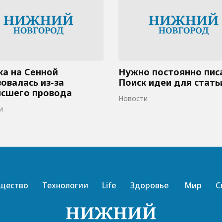
а на Сенной
Нужно постоянно пис
овалась из-за
Поиск идеи для стать
исшего провода
Новости
и
щество
Технологии
Life
Здоровье
Мир
С