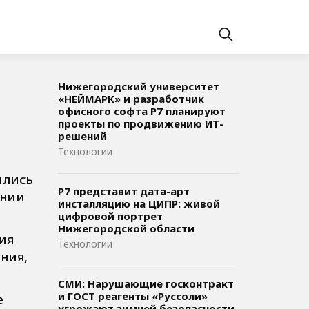
Нижегородский университет
«НЕЙМАРК» и разработчик
офисного софта P7 планируют
проекты по продвижению ИТ-
решений
Технологии
ились
Р7 представит дата-арт
ании
инсталляцию на ЦИПР: живой
цифровой портрет
Нижегородской области
ия
Технологии
ния,
СМИ: Нарушающие госконтракт
и ГОСТ реагенты «Руссоли»
е
угрожают зимней безопасности