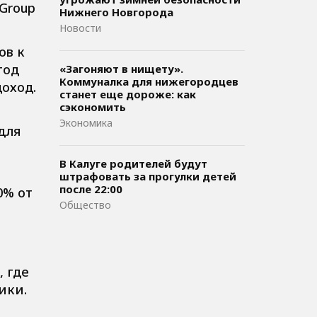
Group
Нижнего Новгорода
Новости
ов к
год
«Загоняют в нищету».
Коммуналка для нижегородцев
доход.
станет еще дороже: как
сэкономить
Экономика
для
В Калуге родителей будут
штрафовать за прогулки детей
после 22:00
0% от
Общество
 где
ики.