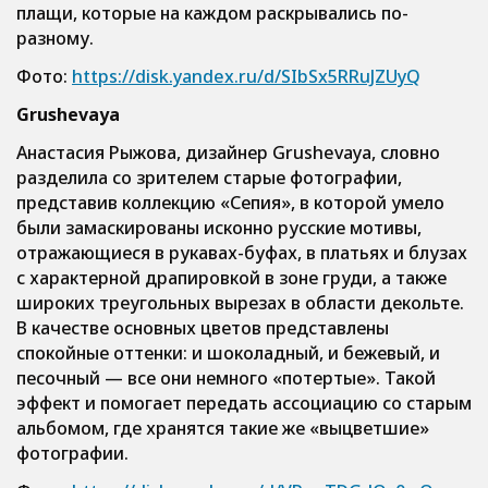
плащи, которые на каждом раскрывались по-
разному.
Фото:
https://disk.yandex.ru/d/SIbSx5RRuJZUyQ
Grushevaya
Анастасия Рыжова, дизайнер Grushevaya, словно
разделила со зрителем старые фотографии,
представив коллекцию «Сепия», в которой умело
были замаскированы исконно русские мотивы,
отражающиеся в рукавах-буфах, в платьях и блузах
с характерной драпировкой в зоне груди, а также
широких треугольных вырезах в области декольте.
В качестве основных цветов представлены
спокойные оттенки: и шоколадный, и бежевый, и
песочный — все они немного «потертые». Такой
эффект и помогает передать ассоциацию со старым
альбомом, где хранятся такие же «выцветшие»
фотографии.