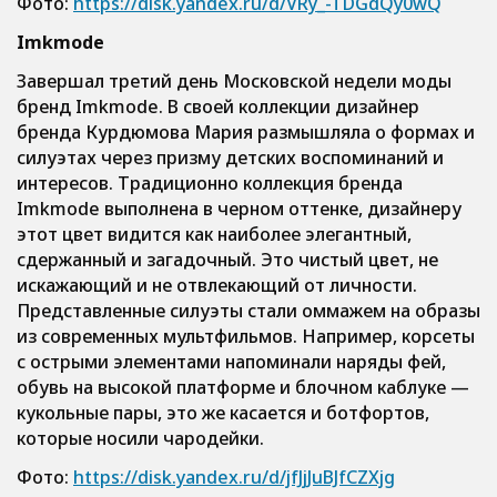
Фото:
https://disk.yandex.ru/d/VRy_-TDGdQy0wQ
Imkmode
Завершал третий день Московской недели моды
бренд Imkmode. В своей коллекции дизайнер
бренда Курдюмова Мария размышляла о формах и
силуэтах через призму детских воспоминаний и
интересов. Традиционно коллекция бренда
Imkmode выполнена в черном оттенке, дизайнеру
этот цвет видится как наиболее элегантный,
сдержанный и загадочный. Это чистый цвет, не
искажающий и не отвлекающий от личности.
Представленные силуэты стали оммажем на образы
из современных мультфильмов. Например, корсеты
с острыми элементами напоминали наряды фей,
обувь на высокой платформе и блочном каблуке —
кукольные пары, это же касается и ботфортов,
которые носили чародейки.
Фото:
https://disk.yandex.ru/d/jfJjJuBJfCZXjg