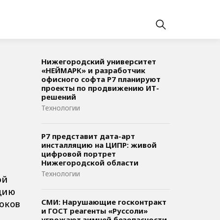
Нижегородский университет
«НЕЙМАРК» и разработчик
офисного софта P7 планируют
проекты по продвижению ИТ-
решений
Технологии
Р7 представит дата-арт
инсталляцию на ЦИПР: живой
цифровой портрет
Нижегородской области
Технологии
ой
цию
СМИ: Нарушающие госконтракт
оков
и ГОСТ реагенты «Руссоли»
угрожают зимней безопасности