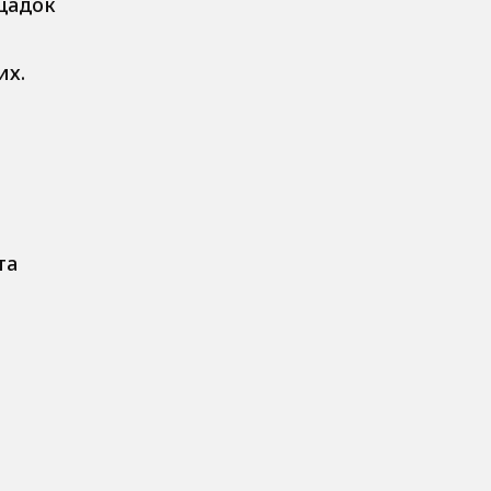
ощадок
их.
та