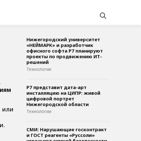
Нижегородский университет
«НЕЙМАРК» и разработчик
офисного софта P7 планируют
проекты по продвижению ИТ-
решений
Технологии
.
Р7 представит дата-арт
циям
инсталляцию на ЦИПР: живой
цифровой портрет
Нижегородской области
и или
Технологии
и.
СМИ: Нарушающие госконтракт
и ГОСТ реагенты «Руссоли»
угрожают зимней безопасности