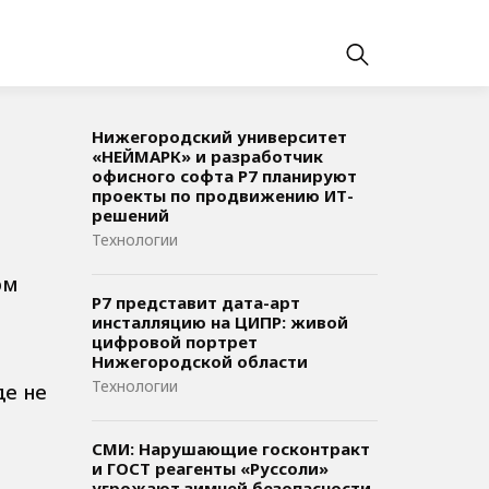
Нижегородский университет
«НЕЙМАРК» и разработчик
офисного софта P7 планируют
проекты по продвижению ИТ-
решений
Технологии
ом
Р7 представит дата-арт
инсталляцию на ЦИПР: живой
цифровой портрет
Нижегородской области
Технологии
де не
СМИ: Нарушающие госконтракт
и ГОСТ реагенты «Руссоли»
угрожают зимней безопасности