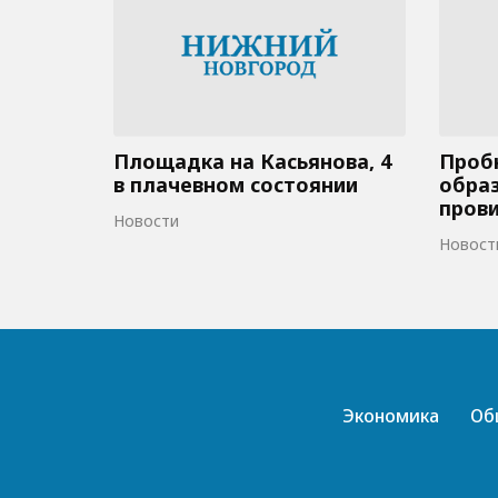
Площадка на Касьянова, 4
Пробк
в плачевном состоянии
образ
пров
Новости
Новост
Экономика
Об