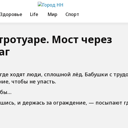
Здоровье
Life
Мир
Спорт
тротуаре. Мост через
аг
 где ходят люди, сплошной лёд. Бабушки с труд
ие, чтобы не упасть.
 бы…
вшись, и держась за ограждение, — посыпают г