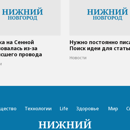
а на Сенной
Нужно постоянно пис
овалась из-за
Поиск идеи для стать
исшего провода
Новости
и
щество
Технологии
Life
Здоровье
Мир
С