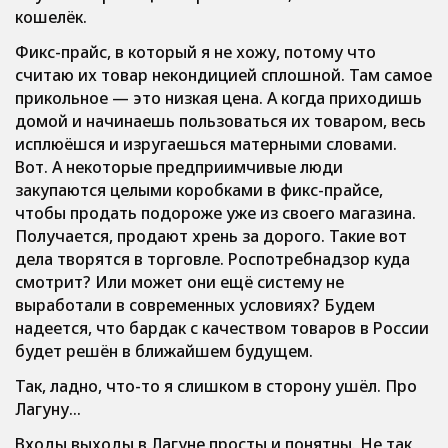
кошелёк.
Фикс-прайс, в который я не хожу, потому что
считаю их товар некондицией сплошной. Там самое
прикольное — это низкая цена. А когда приходишь
домой и начинаешь пользоваться их товаром, весь
исплюёшся и изругаешься матерными словами.
Вот. А некоторые предприимчивые люди
закупаются целыми коробками в фикс-прайсе,
чтобы продать подороже уже из своего магазина.
Получается, продают хрень за дорого. Такие вот
дела творятся в торговле. Роспотребнадзор куда
смотрит? Или может они ещё систему не
выработали в современных условиях? Будем
надеется, что бардак с качеством товаров в России
будет решён в ближайшем будущем.
Так, ладно, что-то я слишком в сторону ушёл. Про
Лагуну…
Входы выходы в Лагуне просты и понятны. Не так,