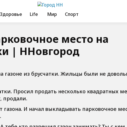
Здоровье
Life
Мир
Спорт
рковочное место на
ки | ННовгород
а газоне из брусчатки. Жильцы были не доволь
атки. Просил продать несколько квадратных ме
, продали.
т газона. И начал выкладывать парковочное мес
.
? А тебе кто разрешил газон занимать? Ты с кем