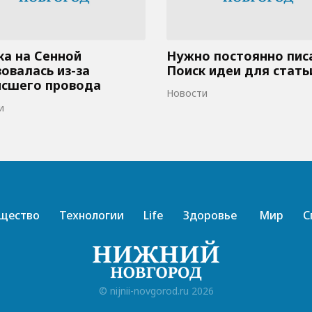
а на Сенной
Нужно постоянно пис
овалась из-за
Поиск идеи для стать
исшего провода
Новости
и
щество
Технологии
Life
Здоровье
Мир
С
© nijnii-novgorod.ru 2026