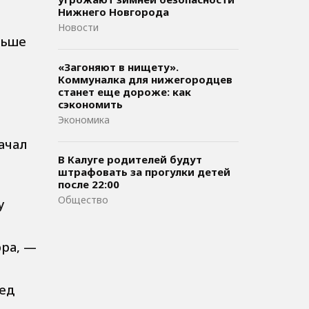
Нижнего Новгорода
Новости
льше
«Загоняют в нищету».
Коммуналка для нижегородцев
станет еще дороже: как
сэкономить
Экономика
ачал
В Калуге родителей будут
штрафовать за прогулки детей
после 22:00
Общество
у
юра, —
сед