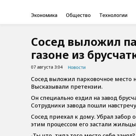
Экономика
Общество
Технологии
Сосед выложил па
газоне из брусчат
07 августа 3:04
Новости
Сосед выложил парковочное место н
Высказывали претензии.
Он специально ездил на завод брусч
Сотрудники завода пошли навстречу
Сосед приехал к дому. Убрал забор о
этим процессом его застали жильцы
-Ты что, типа того место себе занял