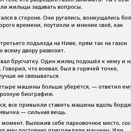
али жильцы задавать вопросы.
стался в стороне. Они ругались, возмущались бо
орого времени, поутихли и мнение своё, как
з третьего подъезда на Ниве, прям так на газон
по всему двору развозит.
вал брусчатку. Один жилец подошёл к нему и н
. Говорил, что воевал, был в горячей точке,
лучше не связываться.
 четыре машины больше уберётся, — ответил ем
 грозную биографию.
ться, все привыкли ставить машины вдоль борд
ривычка — сильная вещь.
 момент. Выложив себе парковочное место, со
езд ему постоянно преграждали машины. Или