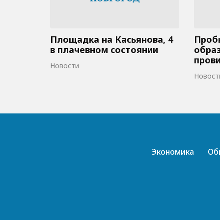
Площадка на Касьянова, 4
Пробк
в плачевном состоянии
образ
пров
Новости
Новост
Экономика
Об