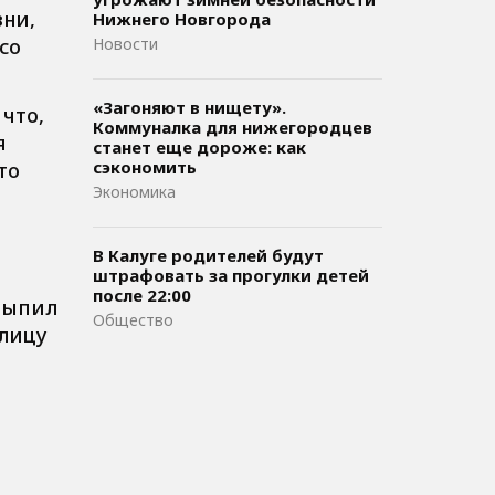
зни,
Нижнего Новгорода
со
Новости
«Загоняют в нищету».
 что,
Коммуналка для нижегородцев
я
станет еще дороже: как
сэкономить
то
Экономика
В Калуге родителей будут
штрафовать за прогулки детей
после 22:00
 выпил
Общество
улицу