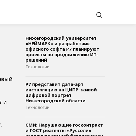
Нижегородский университет
«НЕЙМАРК» и разработчик
офисного софта P7 планируют
проекты по продвижению ИТ-
решений
Технологии
ервый
Р7 представит дата-арт
инсталляцию на ЦИПР: живой
цифровой портрет
Нижегородской области
в и
Технологии
.
СМИ: Нарушающие госконтракт
и ГОСТ реагенты «Руссоли»
угрожают зимней безопасности