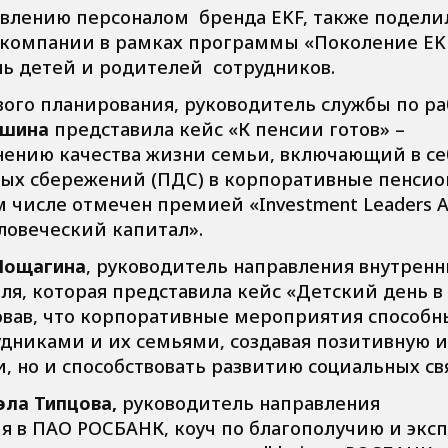
авлению персоналом бренда EKF, также подели
 компании в рамках программы «Поколение EK
ь детей и родителей сотрудников.
вого планирования, руководитель службы по ра
ишина
представила кейс «К пенсии готов» –
нению качества жизни семьи, включающий в се
ых сбережений (ПДС) в корпоративные пенси
м числе отмечен премией «Investment Leaders 
ловеческий капитал».
Мощагина
, руководитель направления внутренн
я, которая представила кейс «Детский день в
овав, что корпоративные мероприятия способн
удниками и их семьями, создавая позитивную и
 но и способствовать развитию социальных св
эла Типцова,
руководитель направления
я в ПАО РОСБАНК, коуч по благополучию и экс