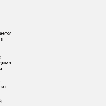
ается
 в
х
одимо
и
я
уют
й