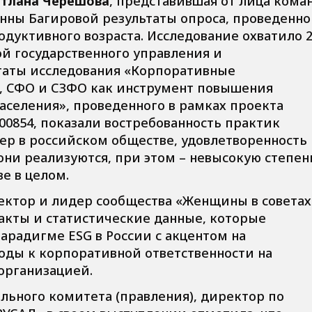
етлана Черешова
, представившая от лица кома
нны Багировой результаты опроса, проведенно
дуктивного возраста. Исследование охватило 
й государственного управления и
таты исследования «Корпоративные
, СФО и СЗФО как инструмент повышения
аселения», проведенного в рамках проекта
00854, показали востребованность практик
р в российском обществе, удовлетворенность
 они реализуются, при этом – невысокую степен
е в целом.
ектор и лидер сообщества «Женщины в советах
акты и статистические данные, которые
радигме ESG в России с акцентом на
оды к корпоративной ответственности на
организацией.
льного комитета (правления), директор по