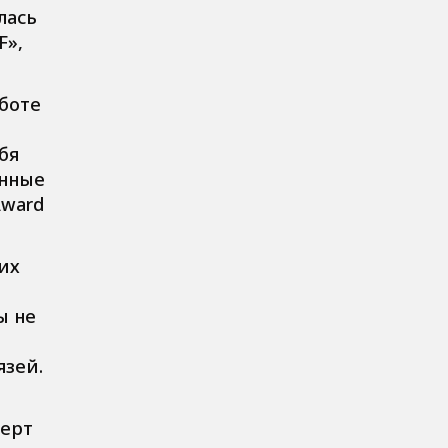
лась
F»,
боте
бя
онные
Award
их
ы не
язей.
перт