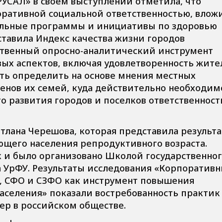
УСАЛ» в своем выступлении отметила, что
оративной социальной ответственностью, влож
иальные программы и инициативы по здоровью
дставила Индекс качества жизни городов
бственный опросно-аналитический инструмент
ых аспектов, включая удовлетворенность жите
сть определить на основе мнения местных
ленов их семей, куда действительно необходим
о развития городов и поселков ответственност
тлана Черешова, которая представила результ
ющего населения репродуктивного возраста.
к и было организовано Школой государственно
 УрФУ. Результаты исследования «Корпоратив
, СФО и СЗФО как инструмент повышения
аселения» показали востребованность практик
р в российском обществе.