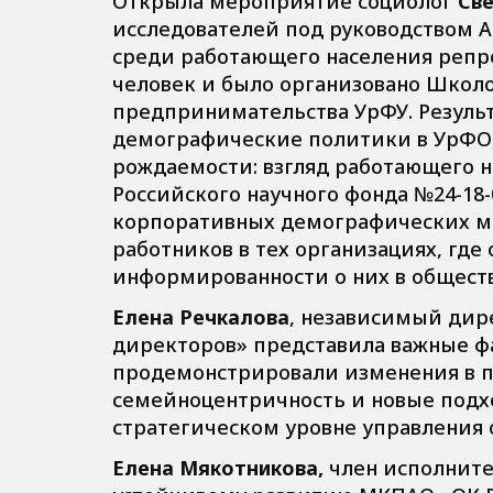
Открыла мероприятие социолог
Св
исследователей под руководством А
среди работающего населения репро
человек и было организовано Школо
предпринимательства УрФУ. Резуль
демографические политики в УрФО
рождаемости: взгляд работающего н
Российского научного фонда №24-18-
корпоративных демографических ме
работников в тех организациях, где
информированности о них в обществ
Елена Речкалова
, независимый дир
директоров» представила важные ф
продемонстрировали изменения в па
семейноцентричность и новые подх
стратегическом уровне управления 
Елена Мякотникова,
член исполните