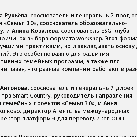
а Ручьёва
, сооснователь и генеральный продю
«Семья 3.0», сооснователь образовательно-
y, и
Алина Ковалёва
, сооснователь ESG-клуба
 причинах выбора формата workshop. Этот форм
лучшими практиками, но и закладывать основу 
ий. Это особенно важно для развития
тивных семейных программ, а также для
учитывая, что разные компании работают в раз
 Антонова,
сооснователь и генеральный дирек
тра Smart Country, руководитель направления
а семейных проектов «Семья 3.0», и
Анна
Сколково, директор Агентства международных
иректор платформы для переводчиков ООО