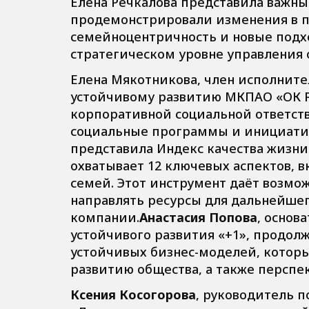
Елена Речкалова представила важны
продемонстрировали изменения в па
семейноцентричность и новые подх
стратегическом уровне управления 
Елена Мякотникова, член исполните
устойчивому развитию МКПАО «ОК Р
корпоративной социальной ответств
социальные программы и инициативы
представила Индекс качества жизни
охватывает 12 ключевых аспектов, 
семей. Этот инструмент даёт возмо
направлять ресурсы для дальнейшег
компании.
Анастасия Попова
, основ
устойчивого развития «+1», продол
устойчивых бизнес-моделей, котор
развитию общества, а также перспек
Ксения Косогорова
, руководитель 