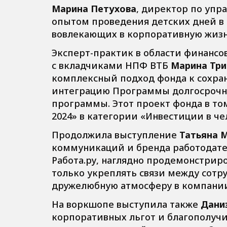
Марина Петухова
, директор по упр
опытом проведения детских дней в
вовлекающих в корпоративную жизн
Эксперт-практик в области финансо
с вкладчиками НПФ ВТБ
Марина Тр
комплексный подход фонда к сохра
интеграцию Программы долгосрочн
программы. Этот проект фонда в то
2024» в категории «Инвестиции в че
Продолжила выступление
Татьяна 
коммуникаций и бренда работодател
Работа.ру, наглядно продемонстрир
только укреплять связи между сотр
дружелюбную атмосферу в компании,
На воркшопе выступила также
Дани
корпоративных льгот и благополучи