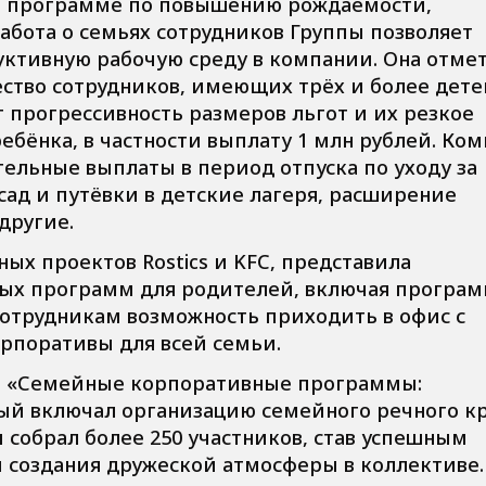
ой программе по повышению рождаемости,
абота о семьях сотрудников Группы позволяет
ктивную рабочую среду в компании. Она отмет
ество сотрудников, имеющих трёх и более дете
 прогрессивность размеров льгот и их резкое
ебёнка, в частности выплату 1 млн рублей. Ко
тельные выплаты в период отпуска по уходу за
сад и путёвки в детские лагеря, расширение
другие.
ных проектов Rostics и KFC, представила
ых программ для родителей, включая програ
 сотрудникам возможность приходить в офис с
рпоративы для всей семьи.
се «Семейные корпоративные программы:
рый включал организацию семейного речного к
 собрал более 250 участников, став успешным
 создания дружеской атмосферы в коллективе.