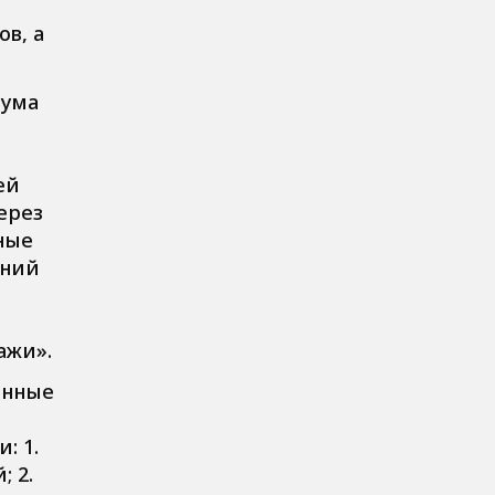
в, а
иума
ей
ерез
ные
ений
ажи».
енные
: 1.
 2.