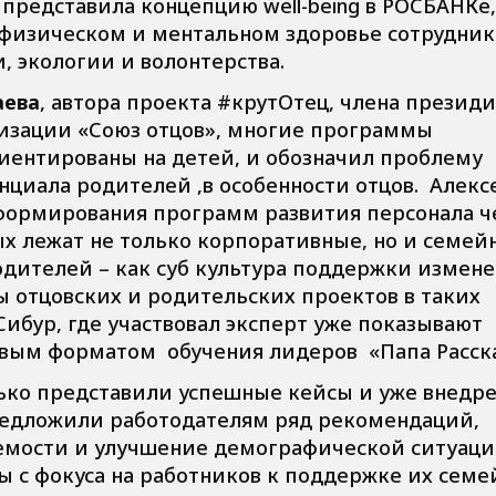
представила концепцию well-being в РОСБАНКе,
 физическом и ментальном здоровье сотруднико
, экологии и волонтерства.
аева
, автора проекта #крутОтец, члена презид
изации «Союз отцов», многие программы
иентированы на детей, и обозначил проблему
нциала родителей ,в особенности отцов. Алекс
формирования программ развития персонала ч
ых лежат не только корпоративные, но и семей
одителей – как суб культура поддержки измен
 отцовских и родительских проектов в таких
ибур, где участвовал эксперт уже показывают
новым форматом обучения лидеров «Папа Расск
лько представили успешные кейсы и уже внедр
редложили работодателям ряд рекомендаций,
мости и улучшение демографической ситуации
с фокуса на работников к поддержке их семей;