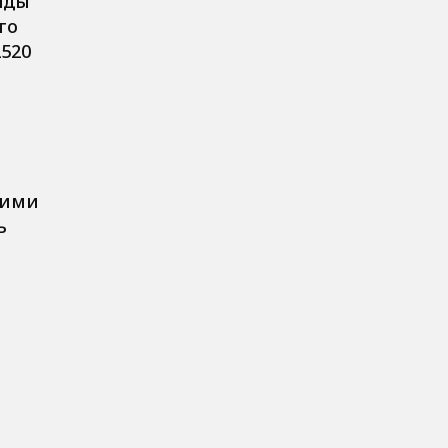
нды
го
2520
 ими
ь