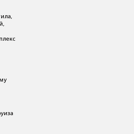
ила,
й,
мплекс
мму
руиза