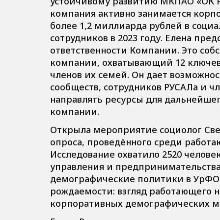
устойчивому развитию МКПАО «ОК Р
компания активно занимается корп
более 1,2 миллиарда рублей в соц
сотрудников в 2023 году. Елена пре
ответственности Компании. Это со
компании, охватывающий 12 ключев
членов их семей. Он дает возможно
сообществ, сотрудников РУСАЛа и ч
направлять ресурсы для дальнейшег
компании.
Открыла мероприятие социолог Све
опроса, проведённого среди работа
Исследование охватило 2520 челове
управления и предпринимательства
демографические политики в УрФО
рождаемости: взгляд работающего н
корпоративных демографических ме