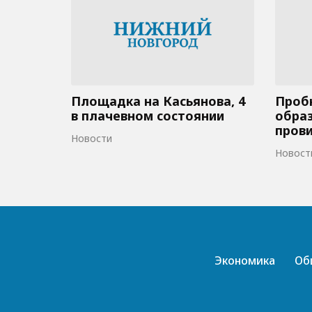
Площадка на Касьянова, 4
Пробк
в плачевном состоянии
образ
пров
Новости
Новост
Экономика
Об