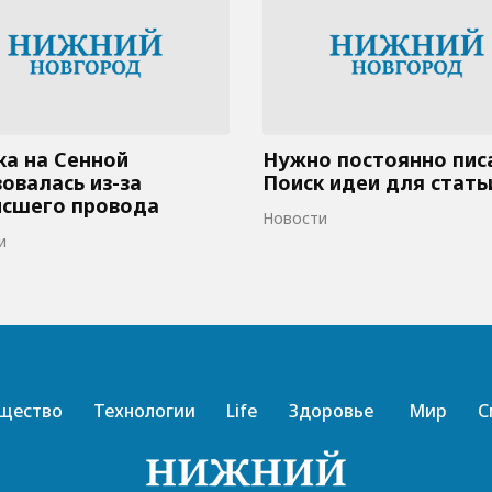
а на Сенной
Нужно постоянно пис
овалась из-за
Поиск идеи для стать
исшего провода
Новости
и
щество
Технологии
Life
Здоровье
Мир
С