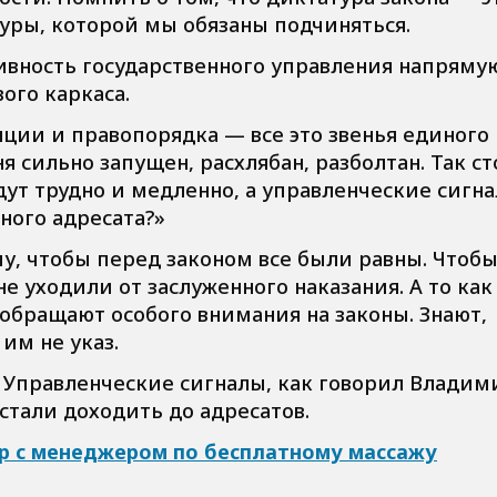
уры, которой мы обязаны подчиняться.
ивность государственного управления напряму
вого каркаса.
иции и правопорядка — все это звенья единого
я сильно запущен, расхлябан, разболтан. Так с
дут трудно и медленно, а управленческие сигн
тного адресата?»
му, чтобы перед законом все были равны. Чтоб
 уходили от заслуженного наказания. А то как 
е обращают особого внимания на законы. Знают,
 им не указ.
. Управленческие сигналы, как говорил Владим
 стали доходить до адресатов.
р с менеджером по бесплатному массажу