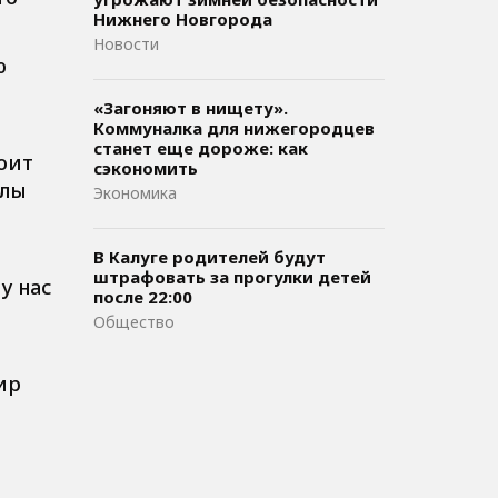
Нижнего Новгорода
Новости
ю
«Загоняют в нищету».
Коммуналка для нижегородцев
станет еще дороже: как
тоит
сэкономить
алы
Экономика
ы
В Калуге родителей будут
штрафовать за прогулки детей
у нас
после 22:00
Общество
ир