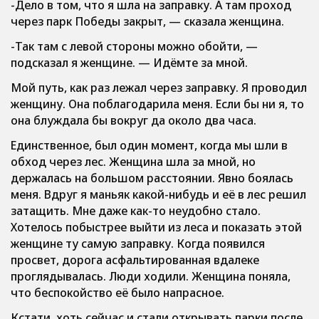
-Дело в том, что я шла на заправку. А там проход
через парк Победы закрыт, — сказала женщина.
-Так там с левой стороны можно обойти, —
подсказал я женщине. — Идёмте за мной.
Мой путь, как раз лежал через заправку. Я проводил
женщину. Она поблагодарила меня. Если бы ни я, то
она блуждала бы вокруг да около два часа.
Единственное, был один момент, когда мы шли в
обход через лес. Женщина шла за мной, но
держалась на большом расстоянии. Явно боялась
меня. Вдруг я маньяк какой-нибудь и её в лес решил
затащить. Мне даже как-то неудобно стало.
Хотелось побыстрее выйти из леса и показать этой
женщине ту самую заправку. Когда появился
просвет, дорога асфальтированная вдалеке
проглядывалась. Люди ходили. Женщина поняла,
что беспокойство её было напрасное.
Кстати, хоть сейчас и стали открывать парки после