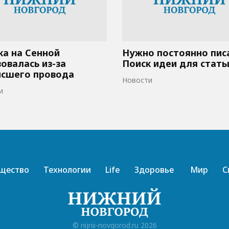
а на Сенной
Нужно постоянно пис
овалась из-за
Поиск идеи для стать
исшего провода
Новости
и
щество
Технологии
Life
Здоровье
Мир
С
© nijnii-novgorod.ru 2026