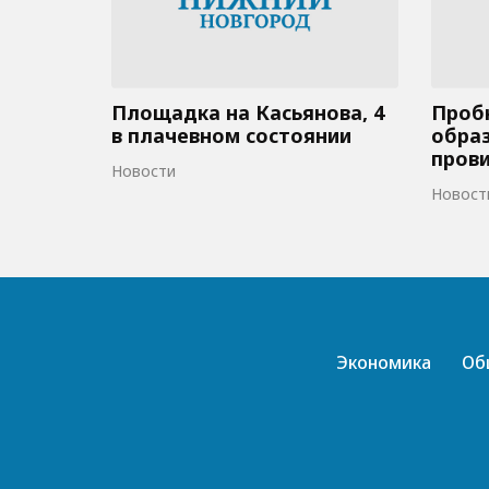
Площадка на Касьянова, 4
Пробк
в плачевном состоянии
образ
пров
Новости
Новост
Экономика
Об