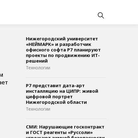
Нижегородский университет
«НЕЙМАРК» и разработчик
офисного софта P7 планируют
проекты по продвижению ИТ-
решений
Технологии
ым
ает
Р7 представит дата-арт
инсталляцию на ЦИПР: живой
цифровой портрет
Нижегородской области
Технологии
СМИ: Нарушающие госконтракт
и ГОСТ реагенты «Руссоли»
угрожают зимней безопасности