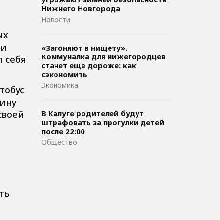
Нижнего Новгорода
Новости
ых
 и
«Загоняют в нищету».
Коммуналка для нижегородцев
л себя
станет еще дороже: как
сэкономить
Экономика
тобус
вину
своей
В Калуге родителей будут
штрафовать за прогулки детей
после 22:00
Общество
ть