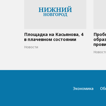
Площадка на Касьянова, 4
Пробк
в плачевном состоянии
образ
пров
Новости
Новост
Экономика
Об