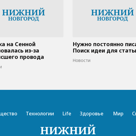
а на Сенной
Нужно постоянно пис
овалась из-за
Поиск идеи для стать
исшего провода
Новости
и
щество
Технологии
Life
Здоровье
Мир
С