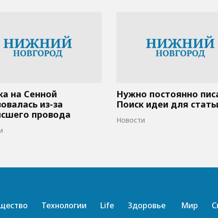
а на Сенной
Нужно постоянно пис
овалась из-за
Поиск идеи для стать
исшего провода
Новости
и
щество
Технологии
Life
Здоровье
Мир
С