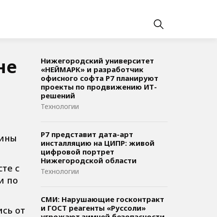
не
Нижегородский университет
«НЕЙМАРК» и разработчик
офисного софта P7 планируют
проекты по продвижению ИТ-
решений
Технологии
Р7 представит дата-арт
шины
инсталляцию на ЦИПР: живой
цифровой портрет
Нижегородской области
сте с
Технологии
и по
СМИ: Нарушающие госконтракт
и ГОСТ реагенты «Руссоли»
ись от
угрожают зимней безопасности