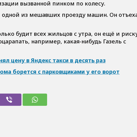
изации вызванной пинком по колесу.
н одной из мешавших проезду машин. Он отъех
лько будит всех жильцов с утра, он ещё и риск
оцарапать, например, какая-нибудь Газель с
ял цену в Яндекс такси в десять раз
ома борется с парковщиками у его ворот