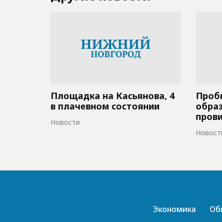
Площадка на Касьянова, 4
Пробк
в плачевном состоянии
образ
пров
Новости
Новост
Экономика
Об