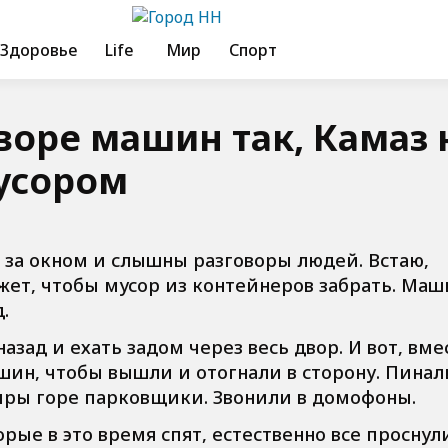
Здоровье
Life
Мир
Спорт
воре машин так, Камаз 
мусором
ы за окном и слышны разговоры людей. Встаю,
ожет, чтобы мусор из контейнеров забрать. Ма
.
азад и ехать задом через весь двор. И вот, вме
шин, чтобы вышли и отогнали в сторону. Пинал
иры горе парковщики. Звонили в домофоны.
ые в это время спят, естественно все проснул