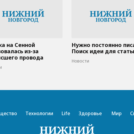
а на Сенной
Нужно постоянно пис
овалась из-за
Поиск идеи для стать
исшего провода
Новости
и
щество
Технологии
Life
Здоровье
Мир
С