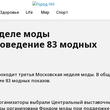
Здоровье
Life
Мир
Спорт
еделе моды
роведение 83 модных
проходит третья Московская неделя моды. В об
е 83 модных показов.
организаторы выбрали Центральный выставочн
оды организована Фондом моды при поддержке