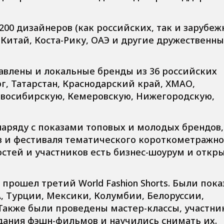
00 дизайнеров (как российских, так и зарубеж
итай, Коста-Рику, ОАЭ и другие дружественн
авлены и локальные бренды из 36 российских
г, Татарстан, Краснодарский край, ХМАО,
восибирскую, Кемеровскую, Нижегородскую,
аряду с показами топовых и молодых брендов,
в и фестиваля тематического короткометражно
гостей и участников есть бизнес-шоурум и отк
y прошел третий World Fashion Shorts. Были пок
 Турции, Мексики, Колумбии, Белоруссии,
Также были проведены мастер-классы, участни
здания фэшн-фильмов и научились снимать их.