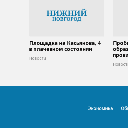
Площадка на Касьянова, 4
Пробк
в плачевном состоянии
образ
пров
Новости
Новост
Экономика
Об