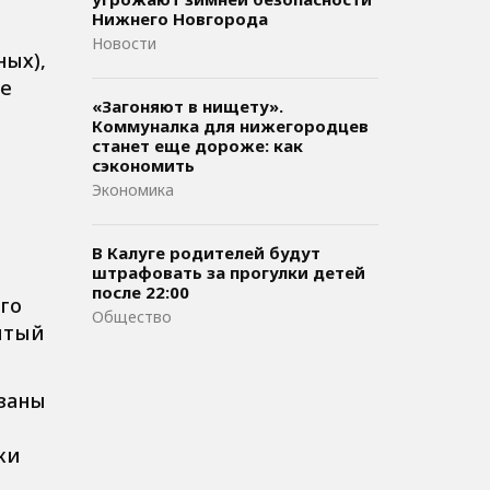
Нижнего Новгорода
Новости
ных),
ые
«Загоняют в нищету».
Коммуналка для нижегородцев
станет еще дороже: как
сэкономить
Экономика
В Калуге родителей будут
штрафовать за прогулки детей
после 22:00
го
Общество
рытый
азаны
ки