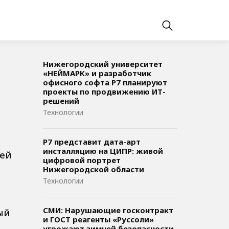
Нижегородский университет
«НЕЙМАРК» и разработчик
офисного софта P7 планируют
проекты по продвижению ИТ-
решений
Технологии
Р7 представит дата-арт
инсталляцию на ЦИПР: живой
щей
цифровой портрет
Нижегородской области
Технологии
СМИ: Нарушающие госконтракт
ый
и ГОСТ реагенты «Руссоли»
угрожают зимней безопасности