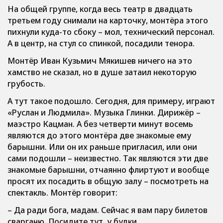
На общей группе, когда весь театр в двадцать
третьем году снимали на карточку, монтёра этого
пихнули куда-то сбоку – мол, технический персонал.
А в центр, на стул со спинкой, посадили тенора.
Монтёр Иван Кузьмич Мякишев ничего на это
хамство не сказал, но в душе затаил некоторую
грубость.
А тут такое подошло. Сегодня, для примеру, играют
«Руслан и Людмила». Музыка Глинки. Дирижёр –
маэстро Кацман. А без четверти минут восемь
являются до этого монтёра две знакомые ему
барышни. Или он их раньше пригласил, или они
сами подошли – неизвестно. Так являются эти две
знакомые барышни, отчаянно флиртуют и вообще
просят их посадить в общую залу – посмотреть на
спектакль. Монтёр говорит:
– Да ради бога, мадам. Сейчас я вам пару билетов
сварганю. Посидите тут, у будки.