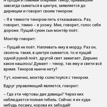
А бродяга главный оперный тенор, привыкший
завсегда сыматься в центре, заявляется до
дирекции и говорит своим тенором:
– Я в темноте тенором петь отказываюсь. Раз,
говорит, темно – я ухожу. Мне, говорит, голос себе
дороже. Пущай сукин сын монтёр поёт.
Монтёр говорит:
– Пущай не поёт. Наплевать ему в морду. Раз он,
сволочь такая, в центре сымается, то и пущай
одной рукой поёт, другой свет зажигает. Дерьмо
какое нашлось! Думает – тенор, так ему и свети всё
время. Теноров нынче нету?
Тут, конечно, монтёр схлестнулся с тенором.
Вдруг управляющий является, говорит:
– Где эти чёртовы две девицы? Через них
наблюдается полная гибель. Сейчас я их куда-
нибудь посажу, корова их забодай!