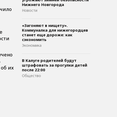
Нижнего Новгорода
учило
Новости
«Загоняют в нищету».
Коммуналка для нижегородцев
е
станет еще дороже: как
ости
сэкономить
Экономика
учено
В Калуге родителей будут
ь
штрафовать за прогулки детей
 об их
после 22:00
Общество