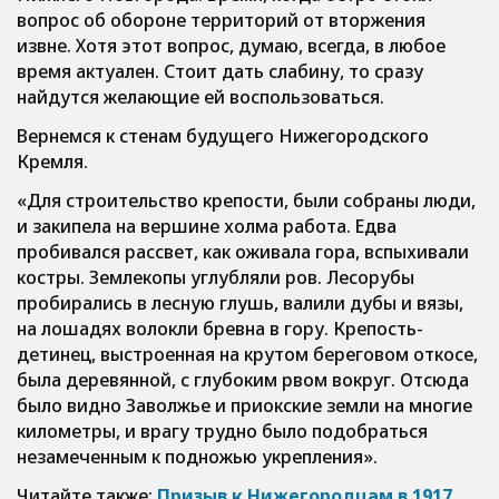
вопрос об обороне территорий от вторжения
извне. Хотя этот вопрос, думаю, всегда, в любое
время актуален. Стоит дать слабину, то сразу
найдутся желающие ей воспользоваться.
Вернемся к стенам будущего Нижегородского
Кремля.
«Для строительство крепости, были собраны люди,
и закипела на вершине холма работа. Едва
пробивался рассвет, как оживала гора, вспыхивали
костры. Землекопы углубляли ров. Лесорубы
пробирались в лесную глушь, валили дубы и вязы,
на лошадях волокли бревна в гору. Крепость-
детинец, выстроенная на крутом береговом откосе,
была деревянной, с глубоким рвом вокруг. Отсюда
было видно Заволжье и приокские земли на многие
километры, и врагу трудно было подобраться
незамеченным к подножью укрепления».
Читайте также:
Призыв к Нижегородцам в 1917