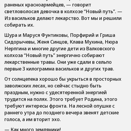
раненых красноармейцев, — говорит
светловолосая девочка в колхозе “Новый путь”. —
Из васильков делают лекарство. Вот мы и решили
собирать их.
Шура и Маруся Фунтиковы, Порфирий и Гриша
Сидорычевы, Женя Синцов, Клава Мухина, Нюра
Нерпгина и многие другие дети из Валковского
колхоза “Новый путь” энергично собирают
лекарственные травы. Они уже сдали в сельпо
первые 3 килограмма васильков и других трав.
От солнцепека хорошо бы укрыться в просторных
заволжских лесах, но сейчас стыдно быть
праздным, нужно с удесятеренной энергией
трудится на полях. Этого требует Родина, этого
требуют интересы фронта. На лесной опушке с
раннего утра до позднего вечера звенят детские
голоса, а им вторит эхо.
— Как много земляники!