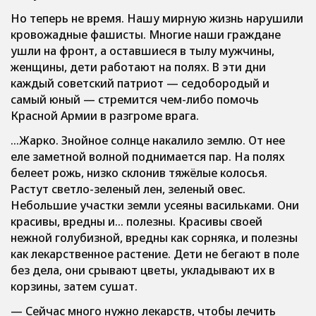
Но теперь не время. Нашу мирную жизнь нарушили
кровожадные фашисты. Многие наши граждане
ушли на фронт, а оставшиеся в тылу мужчины,
женщины, дети работают на полях. В эти дни
каждый советский патриот — седобородый и
самый юный — стремится чем-либо помочь
Красной Армии в разгроме врага.
…Жарко. Знойное солнце накалило землю. От нее
еле заметной волной поднимается пар. На полях
белеет рожь, низко склонив тяжёлые колосья.
Растут светло-зеленый лен, зеленый овес.
Небольшие участки земли усеяны васильками. Они
красивы, вредны и… полезны. Красивы своей
нежной голубизной, вредны как сорняка, и полезны
как лекарственное растение. Дети не бегают в поле
без дела, они срывают цветы, укладывают их в
корзины, затем сушат.
— Сейчас много нужно лекарств, чтобы лечить