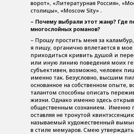
ворот», «Литературная Россия», «Мос
столицы», «Moscow Sity» .
– Почему выбрали этот жанр? Где п
многослойных романов?
– Прошу простить меня за каламбур, 
я пишу, органично вплетается в мо
приходиться кривить душой и перес
или иную линию поведения моих ге
субъективен, возможно, человек п
именно так. Безусловно, высшим пи
основанное на собственном опыте,
талантом способны описать пережив
жизни. Однако именно здесь откры
общественным сознанием. Именно п
оставляя не тронутой квинтэссенци
называемый художественный вымыс
в стиле мемуаров. Смею утверждать