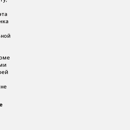
эта
нка
ьной
роме
ями
оей
мне
е