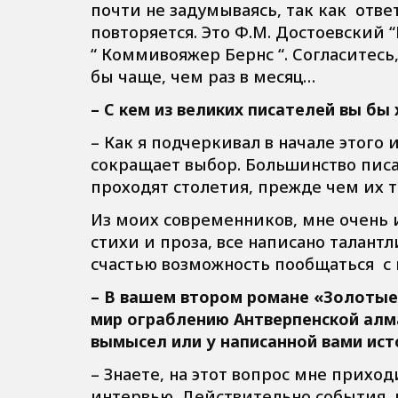
почти не задумываясь, так как отв
повторяется. Это Ф.М. Достоевский “
“ Коммивояжер Бернс “. Согласитес
бы чаще, чем раз в месяц…
– С кем из великих писателей вы бы
– Как я подчеркивал в начале этого
сокращает выбор. Большинство писа
проходят столетия, прежде чем их т
Из моих современников, мне очень 
стихи и проза, все написано талант
счастью возможность пообщаться с 
– В вашем втором романе «Золотые
мир ограблению Антверпенской алм
вымысел или у написанной вами ис
– Знаете, на этот вопрос мне прихо
интервью. Действительно события, 