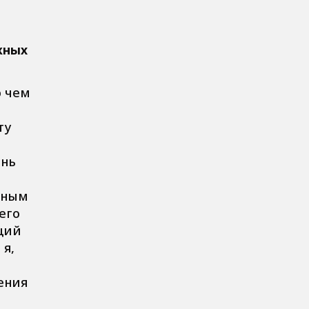
жных
о чем
ту
знь
рным
его
ций
я,
ения