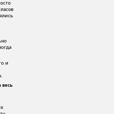
росто
Власов
нялись
ьно
ногда
то и
.
 весь
ых
ту,