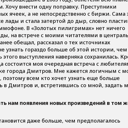
. Хочу внести одну поправку. Преступники
х ячеек, а не непосредственно с биржи. Сама 
се лады и стала затертой до дыр, словно пласти
аммофоне. В «Золотых пилигримах» нет ничего
ды, на встрече с моими читателями в централ
ранее обещал, рассказал о тех источниках
 узнать гораздо больше об этой истории, чем
ь этого выступления наверняка сохранилась. К
да состоится моя очередная встреча с любител
ке города Дмитров. Мне кажется логичным с м
, поэтому всем кто хочет узнать еще больше
ь в Дмитров и, встретившись со мной, задать 
ать нам появления новых произведений в том ж
 становится даже больше, чем предполагалось