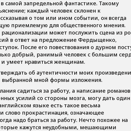
 в самой запредельной фантастике. Такому
ъяснение; каждый человек склонен к
ссказывая о том или ином событии, он всегда
щую приемлемую для общественного мнения.
рационализации может послужить сцена из р
цкий в ответ на предложение Фердыщенко,
тупок. После его повествования о дурном пост
только добрый, ранимый человек с большим сер
к и умеет нравиться женщинам.
утверждать об аутентичности моих произведен
и выбранной мной формы изложения.
ания садиться за работу, а написание романов
ных усилий со стороны мозга, могу дать один
В английском языке есть такое весьма
и слово прокрастинация, означающее
огда надо браться за работу. Нечто похожее на
которые кажутся неудобными, мешающими