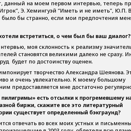
ет, данный на моем первом интервью, теперь п
Игрок”, Э. Хемингуэй “Иметь и не иметь”, Ю.П. 
ь, было бы странно, если мои предпочтения ме
 хотели встретиться, о чем был бы ваш диалог?
 интервью, моя склонность к реализму значител
телей становятся великими далеко не сразу. И
руд будет по достоинству оценен.
импонирует творчество Александра Шеянова. Э
ливо и очень увлекательно. К моему большому
ним предоставляется мне достаточно регулярно
 пилигримы» есть отсылки к прогремевшему на
азной биржи, скажите все это литературный
тории существует определенный бэкграунд?
дится отвечать во всех моих устных и письменн
произошедшие в 2003 году, облетели всю плане