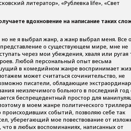
ковский литератор», «Рублевка life», «Свет
олучаете вдохновение на написание таких сло
но не я выбрал жанр, а жанр выбрал меня. Все 
е представление о существующем мире, мне не
тупать через мои убеждения, хваля или ругая 
роев. Любой персональный опыт весьма
ишущий в комедийном жанре воспринимает жи
лотажем может считаться сочинительство, не
 возможно писатели, обладающие экстраордина
ания неизлечимого больного в последний год 
вается беспрецедентный простор для манипуля
оэтому в моем жанре политического триллера 
ю происходивших событий, позволяю себе так
ел, уберегающий мое повествование от излож
, что в любых воспоминаниях, написанных от