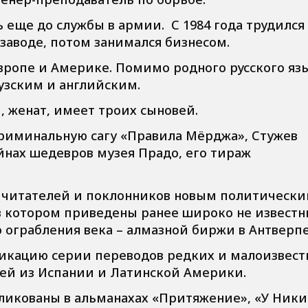
 еще до службы в армии. С 1984 года трудился
аводе, потом занимался бизнесом.
вропе и Америке. Помимо родного русского яз
узским и английским.
, женат, имеет троих сыновей.
риминальную сагу «Правила Мёрджа», Стужев
айнах шедевров музея Прадо, его тираж
л читателей и поклонников новым политическ
 котором приведены ранее широко не извест
 ограбления века – алмазной биржи в Антверпе
бликацию серии переводов редких и малоизвест
елей из Испании и Латинской Америки.
ликованы в альманахах «Притяжение», «У Ники