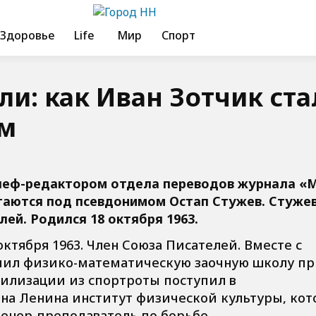
Здоровье
Life
Мир
Спорт
ли: как Иван Зотчик ста
м
шеф-редактором отдела переводов журнала «
атаются под псевдонимом Остап Стужев. Стуже
ей. Родился 18 октября 1963.
октября 1963. Член Союза Писателей. Вместе с
чил физико-математическую заочную школу п
илизации из спортроты поступил в
на Ленина институт физической культуры, ко
ренер-преподаватель по борьбе.