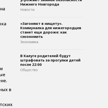
Нижнего Новгорода
 на
Новости
ыка
«Загоняют в нищету».
Коммуналка для нижегородцев
станет еще дороже: как
сэкономить
Экономика
В Калуге родителей будут
штрафовать за прогулки детей
после 22:00
им
Общество
ные
не.
ных в
тских