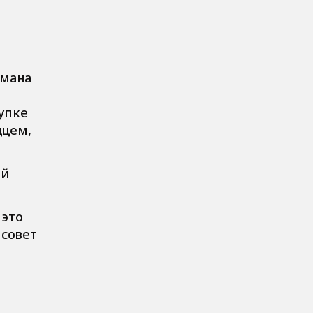
омана
упке
дцем,
ий
 это
 совет