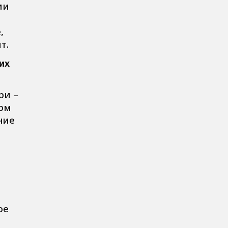
ии
,
т.
их
ри –
том
ние
ое