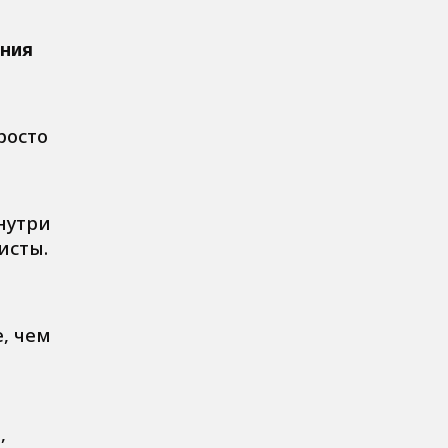
ения
росто
внутри
исты.
, чем
,