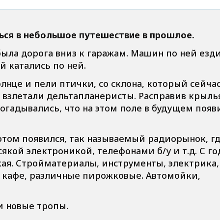
ться в небольшое путешествие в прошлое.
была дорога вниз к гаражам. Машин по ней езд
й катались по ней.
олнце и пели птички, со склона, который сейча
взлетали дельтапланеристы. Расправив крылья
огадывались, что на этом поле в будущем появ
отом появился, так называемый радиорынок, г
якой электроникой, телефонами б/у и т.д. С г
кая. Стройматериалы, инструменты, электрика,
сь кафе, различные пирожковые. Автомойки,
и новые тропы.