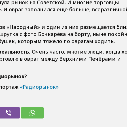
ула рынок на Советской. И многие торговцы
 И овраг заполнился ещё больше, всеразлично
ов «Народный» и один из них размещается бли
рутка с фото Бочкарёва на борту, ныне покойн
бушек, которым тяжело по оврагам ходить.
реальность.
Очень часто, многие люди, когда х
орговлю в овраг между Верхними Печёрами и
диорынок
?
епортаж
«Радиорынок»