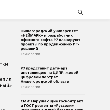
Нижегородский университет
«НЕЙМАРК» и разработчик
офисного софта P7 планируют
проекты по продвижению ИТ-
решений
Технологии
ятки
Р7 представит дата-арт
инсталляцию на ЦИПР: живой
цифровой портрет
репил
Нижегородской области
иный»
Технологии
СМИ: Нарушающие госконтракт
и ГОСТ реагенты «Руссоли»
го.
угрожают зимней безопасности