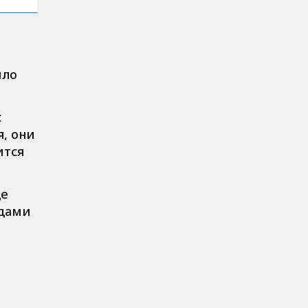
ило
с
, они
ится
де
одами