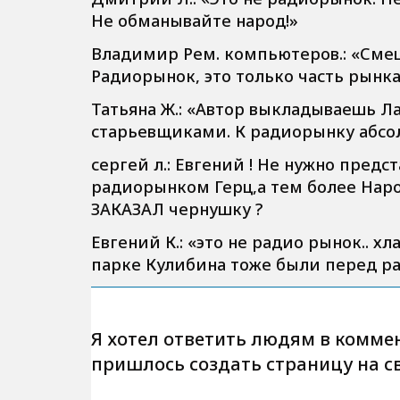
Не обманывайте народ!»
Владимир Рем. компьютеров.:
«Смеш
Радиорынок, это только часть рынк
Татьяна Ж.: «
Автор выкладываешь Лаж
старьевщиками. К радиорынку абсо
сергей л.:
Евгений ! Не нужно предс
радиорынком Герц,а тем более Наро
ЗАКАЗАЛ чернушку ?
Евгений К.: «
это не радио рынок.. х
парке Кулибина тоже были перед р
Я хотел ответить людям в комме
пришлось создать страницу на св