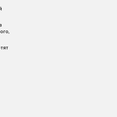
й
з
ого,
отят