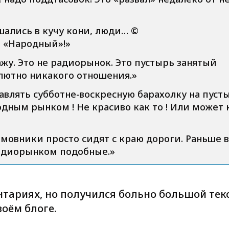
ались в кучу кони, люди… ©
а «Народный»!»
у. Это не радиорынок. Это пустырь занятый
лютно никакого отношения.»
тавлять субботне-воскресную барахолку на пуст
дным рынком ! Не красиво как то ! Или может 
ламовники просто сидят с краю дороги. Раньше в
адиорынком подобные.»
нтариях, но получился больно большой текс
оём блоге.