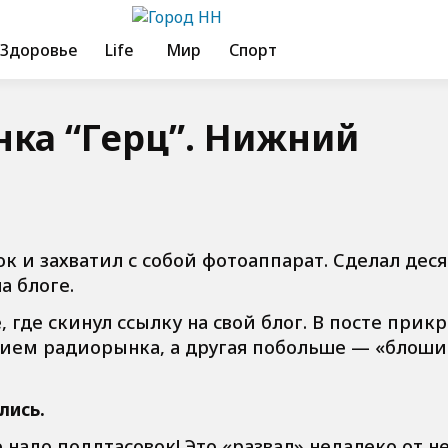
Здоровье
Life
Мир
Спорт
ка “Герц”. Нижний
к и захватил с собой фотоаппарат. Сделал дес
а блоге.
 где скинул ссылку на свой блог. В посте прик
ением радиорынка, а другая побольше — «блош
лись.
 надо поддтасовок! Это «развал» недалеко от не