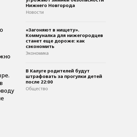
Нижнего Новгорода
Новости
о
«Загоняют в нищету».
Коммуналка для нижегородцев
станет еще дороже: как
сэкономить
Экономика
ужно
В Калуге родителей будут
ире.
штрафовать за прогулки детей
после 22:00
в
Общество
оводу
не