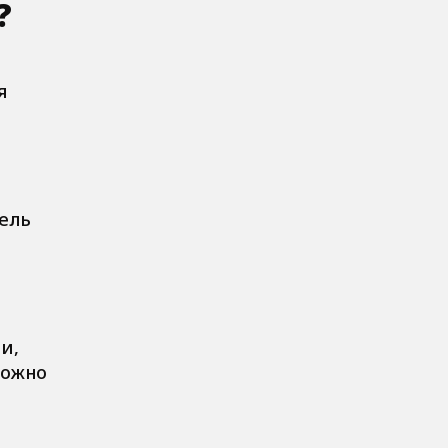
?
я
ель
и,
можно