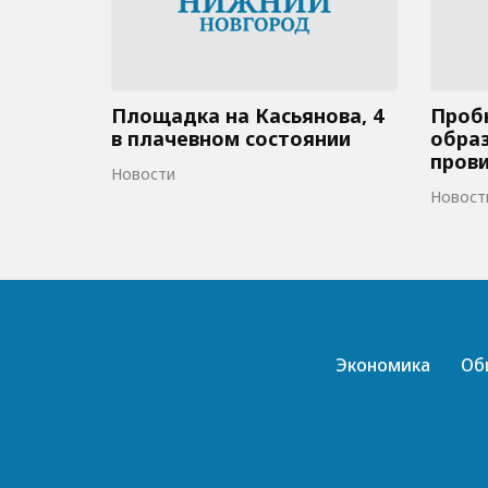
Площадка на Касьянова, 4
Пробк
в плачевном состоянии
образ
пров
Новости
Новост
Экономика
Об