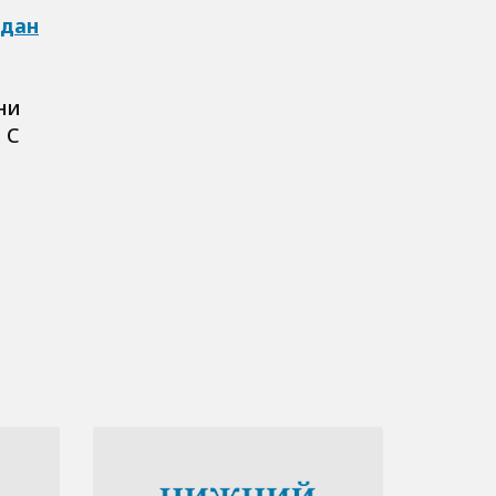
ждан
ни
 С