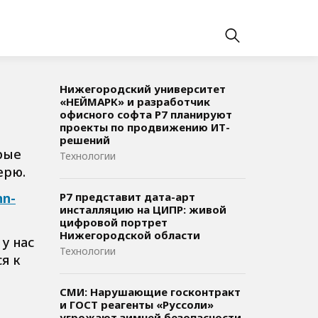
Нижегородский университет
«НЕЙМАРК» и разработчик
офисного софта P7 планируют
проекты по продвижению ИТ-
решений
рые
Технологии
ерю.
nn-
Р7 представит дата-арт
инсталляцию на ЦИПР: живой
цифровой портрет
Нижегородской области
у нас
Технологии
я к
СМИ: Нарушающие госконтракт
и ГОСТ реагенты «Руссоли»
угрожают зимней безопасности