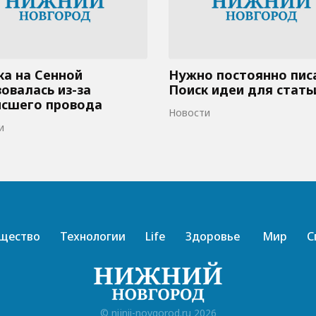
а на Сенной
Нужно постоянно пис
овалась из-за
Поиск идеи для стать
исшего провода
Новости
и
щество
Технологии
Life
Здоровье
Мир
С
© nijnii-novgorod.ru 2026