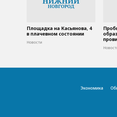
Площадка на Касьянова, 4
Пробк
в плачевном состоянии
образ
пров
Новости
Новост
Экономика
Об