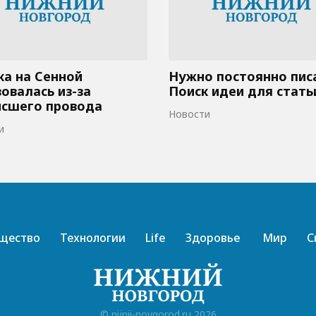
а на Сенной
Нужно постоянно пис
овалась из-за
Поиск идеи для стать
исшего провода
Новости
и
щество
Технологии
Life
Здоровье
Мир
С
© nijnii-novgorod.ru 2026