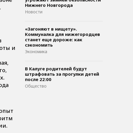
Нижнего Новгорода
,
Новости
«Загоняют в нищету».
Коммуналка для нижегородцев
станет еще дороже: как
в
сэкономить
оты и
Экономика
ая,
В Калуге родителей будут
го,
штрафовать за прогулки детей
х.
после 22:00
ода
Общество
 опыт
оритм
ии.