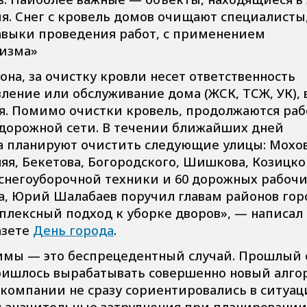
я. Снег с кровель домов очищают специалисты
выки проведения работ, с применением
изма»
на, за очистку кровли несет ответственность
ление или обслуживание дома (ЖСК, ТСЖ, УК), 
я. Помимо очистки кровель, продолжаются раб
о-дорожной сети. В течении ближайших дней
а планируют очистить следующие улицы: Мохов
яя, Бекетова, Богородского, Шишкова, Козицко
 снегоуборочной техники и 60 дорожных рабочи
а, Юрий Шалабаев поручил главам районов гор
плексный подход к уборке дворов», —
написал
азете
День города
.
имы — это беспрецедентный случай. Прошлый
пришлось вырабатывать совершенно новый алг
компании не сразу сориентировались в ситуац
и значительные затруднения при планировании