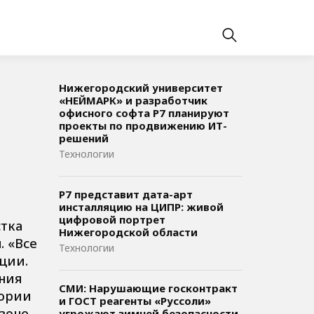
Нижегородский университет
«НЕЙМАРК» и разработчик
офисного софта P7 планируют
проекты по продвижению ИТ-
решений
Технологии
Р7 представит дата-арт
инсталляцию на ЦИПР: живой
цифровой портрет
стка
Нижегородской области
. «Все
Технологии
ции.
ния
СМИ: Нарушающие госконтракт
тории
и ГОСТ реагенты «Руссоли»
зоне
угрожают зимней безопасности