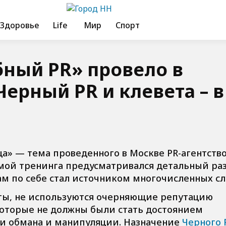
Здоровье
Life
Мир
Спорт
бный PR» провело в
ерный PR и клевета – в
ца» — тема проведенного в Москве PR-агентств
ммой тренинга предусматривался детальный ра
ам по себе стал источником многочисленных сл
еты, не используются очерняющие репутацию
которые не должны были стать достоянием
ки обмана и манипуляции. Назначение
Черного 