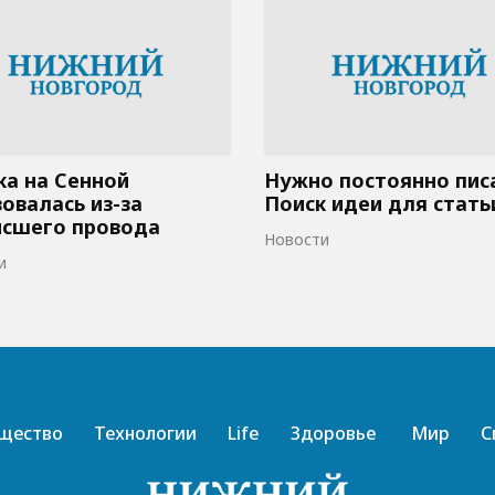
а на Сенной
Нужно постоянно пис
овалась из-за
Поиск идеи для стать
исшего провода
Новости
и
щество
Технологии
Life
Здоровье
Мир
С