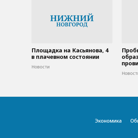
Площадка на Касьянова, 4
Пробк
в плачевном состоянии
образ
пров
Новости
Новост
Экономика
Об