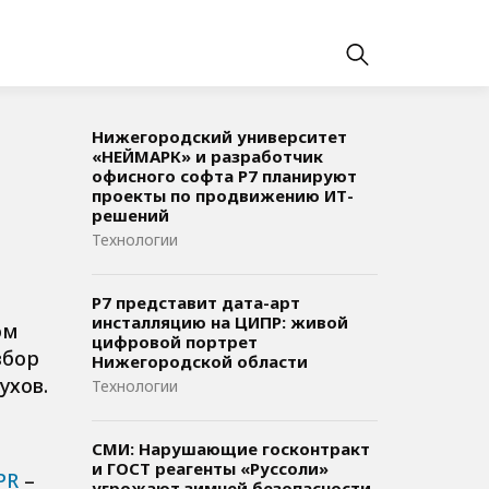
Нижегородский университет
«НЕЙМАРК» и разработчик
офисного софта P7 планируют
проекты по продвижению ИТ-
решений
Технологии
Р7 представит дата-арт
инсталляцию на ЦИПР: живой
ом
цифровой портрет
збор
Нижегородской области
ухов.
Технологии
СМИ: Нарушающие госконтракт
и ГОСТ реагенты «Руссоли»
PR
–
угрожают зимней безопасности