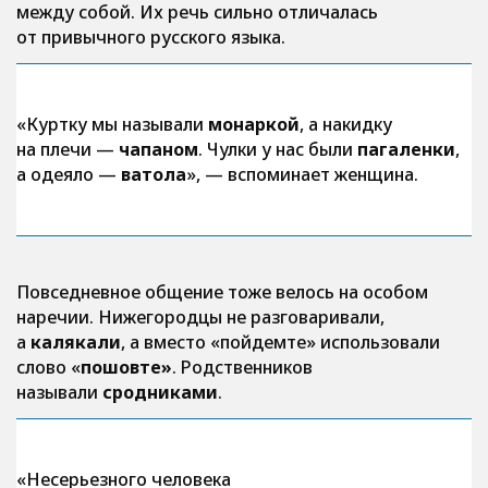
между собой. Их речь сильно отличалась
от привычного русского языка.
«Куртку мы называли
монаркой
, а накидку
на плечи —
чапаном
. Чулки у нас были
пагаленки
,
а одеяло —
ватола
»
, — вспоминает женщина.
Повседневное общение тоже велось на особом
наречии. Нижегородцы не разговаривали,
а
калякали
, а вместо «пойдемте» использовали
слово «
пошовте»
. Родственников
называли
сродниками
.
«Несерьезного человека