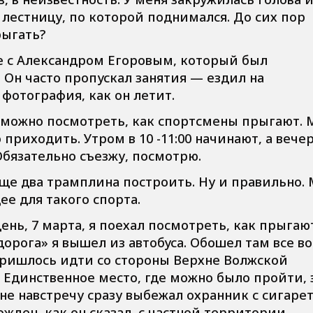
а лестницу, по которой поднимался. До сих пор
рыгать?
пе с Александром Егоровым, который был
Он часто пропускал занятия — ездил на
фотография, как он летит.
а можно посмотреть, как спортсмены прыгают. 
 приходить. Утром в 10 -11:00 начинают, а вече
 Обязательно съезжу, посмотрю.
еще два трамплина построить. Ну и правильно.
е для такого спорта.
нь, 7 марта, я поехал посмотреть, как прыгают
орога» я вышел из автобуса. Обошел там все во
Пришлось идти со стороны Верхне Волжской
. Единственное место, где можно было пройти, 
мне навстречу сразу выбежал охранник с сигаре
жден, как он сказал, с частной территории.