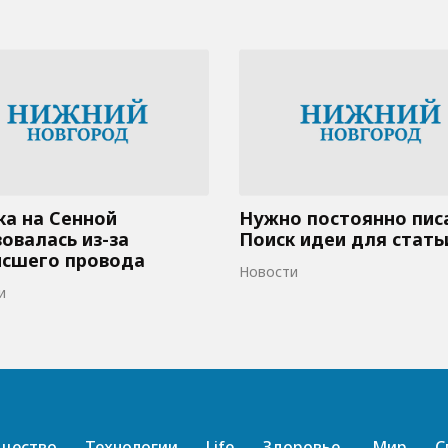
а на Сенной
Нужно постоянно пис
овалась из-за
Поиск идеи для стать
исшего провода
Новости
и
щество
Технологии
Life
Здоровье
Мир
С