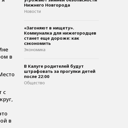
Нижнего Новгорода
Новости
«Загоняют в нищету».
Коммуналка для нижегородцев
станет еще дороже: как
сэкономить
Мне
Экономика
ром в
В Калуге родителей будут
штрафовать за прогулки детей
 Место
после 22:00
Общество
 с
круг,
это
той в