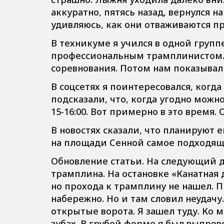
аккуратно, пятясь назад, вернулся н
удивляюсь, как они отваживаются п
В техникуме я учился в одной груп
профессиональным трамплинистом. 
соревнования. Потом нам показывал 
В соцсетях я поинтересовался, когд
подсказали, что, когда угодно можно
15-16:00. Вот примерно в это время.
В новостях сказали, что планируют 
на площади Сенной самое подходяще
Обновление статьи. На следующий де
трамплина. На остановке «Канатная д
но прохода к трамплину не нашел. 
набережно. Но и там словил неудачу
открытые ворота. Я зашел туду. Ко 
зубах. В грубой форме я был выпрово