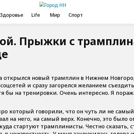
Здоровье
Life
Мир
Спорт
ой. Прыжки с трамплин
де
рта открылся новый трамплин в Нижнем Новгоро
 соцсетей и сразу загорелся желанием съездить
тя бы на тренировки. Очень интересно. Я пора
про который говорили, что он чуть ли не самый
зал на него, на самый верх. Конечно, это было о
ткуда стартуют трамплинисты. Честно сказать, с
 в неизвестность. У меня закружилась голова и