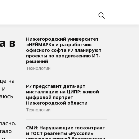
а в
Нижегородский университет
«НЕЙМАРК» и разработчик
офисного софта P7 планируют
проекты по продвижению ИТ-
решений
Технологии
де на
Р7 представит дата-арт
 и
инсталляцию на ЦИПР: живой
жаюсь
цифровой портрет
Нижегородской области
Технологии
пасно.
СМИ: Нарушающие госконтракт
тало
и ГОСТ реагенты «Руссоли»
 я
угрожают зимней безопасности